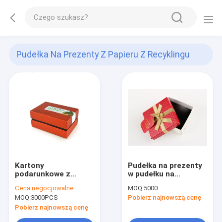
Pudełka Na Prezenty Z Papieru Z Recyklingu
(91)
Kartony
Pudełka na prezenty
podarunkowe z
w pudełku na
papieru tektury
prezenty, czekolada /
Cena:
negocjowalne
MOQ:
5000
naszyjnik
MOQ:
3000PCS
Pobierz najnowszą cenę
Pobierz najnowszą cenę