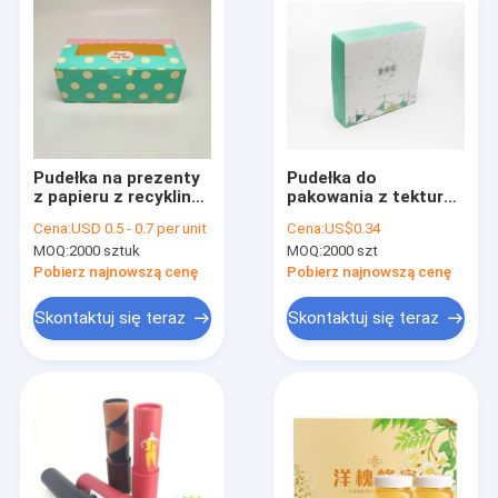
Pudełka na prezenty
Pudełka do
z papieru z recyklingu
pakowania z tektury
CMYK Uchwyt do
spożywczej
Cena:
USD 0.5 - 0.7 per unit
Cena:
US$0.34
żywności
Kreatywne pudełko
MOQ:
2000 sztuk
MOQ:
2000 szt
Niestandardowe
papierowe na ziarno
pudełko kartonowe
Pobierz najnowszą cenę
Pobierz najnowszą cenę
na wynos
Skontaktuj się teraz
Skontaktuj się teraz
Dom
produkty
O nas