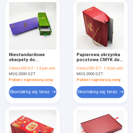
Niestandardowe
Papierowa skrzynka
skarpety do
pocztowa CMYK do
drukowania logo
dostawy Opakowania
Cena:
USD 0.7 - 1.3 per unit
Cena:
USD 0.7 - 1.3 per unit
Pudełka na prezenty
na owoce i warzywa
MOQ:
2000 SZT
MOQ:
2000 SZT
z papieru z recyklingu
Niestandardowy
Papier pakowy
karton z tektury
Pobierz najnowszą cenę
Pobierz najnowszą cenę
Składane pudełko do
falistej
pakowania
Skontaktuj się teraz
Skontaktuj się teraz