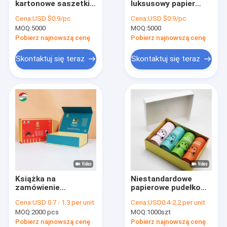
kartonowe saszetki
luksusowy papier
Can Bottom
miodu Szklany słoik
kartonowy butelka z
Cena:
USD $0.9/pc
Cena:
USD $0.9/pc
Opakowanie
miodem butelka
MOQ:
Pudełka na prezenty z papieru z recyklingu
5000
MOQ:
5000
Prezentowe
opakowanie czarny
Luksusowe Puste
elegancki
Pobierz najnowszą cenę
Pobierz najnowszą cenę
opakowanie na słoik
magnetyczny
Clear Pet Jars
z miodem Pudełko
pudełko z miodem
Skontaktuj się teraz
Skontaktuj się teraz
Maszyny do pakowania żywności
Produkty PP
Jednorazowe kubki i miski
Torby do pakowania wysyłkowego
Pudełko z jedzeniem na wynos
Książka na
Niestandardowe
Biodegradowalne torby do pakowania
zamówienie
papierowe pudełko
Kartonowe pudełka
upominkowe CMYK
Cena:
USD 0.7 - 1.3 per unit
Cena:
USD0.4-2.2 per unit
podarunkowe
Sztywny karton PET
MOQ:
2000 pcs
MOQ:
1000szt
Pudełka papierowa z
Odzież Odzież T
recyklingu
Shirt Buty
Pobierz najnowszą cenę
Pobierz najnowszą cenę