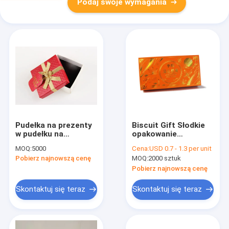
Podaj swoje wymagania
Pudełka na prezenty
Biscuit Gift Słodkie
w pudełku na
opakowanie
prezenty, czekolada /
papierowe do ciastek
MOQ:
5000
Cena:
USD 0.7 - 1.3 per unit
naszyjnik
Macaron Box
Pobierz najnowszą cenę
MOQ:
2000 sztuk
Wodoodporny
Pobierz najnowszą cenę
Skontaktuj się teraz
Skontaktuj się teraz