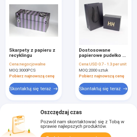
Skarpety z papieru z
Dostosowane
recyklingu
papierowe pudełko na
szminki Opakowania
Cena:
negocjowalne
Cena:
USD 0.7 - 1.3 per unit
do olejków do
MOQ:
3000PCS
MOQ:
2000 sztuk
pielęgnacji skóry
Pudełka na perfumy
Pobierz najnowszą cenę
Pobierz najnowszą cenę
Druk offsetowy
Skontaktuj się teraz
Skontaktuj się teraz
Oszczędzaj czas
Pozwól nam skontaktować się z Tobą w
sprawie najlepszych produktów.