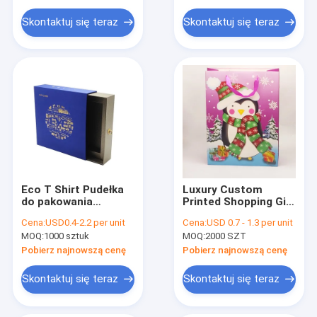
Opakowanie Pudełka
Opakowania
podarunkowa
Skontaktuj się teraz
Skontaktuj się teraz
Eco T Shirt Pudełka
Luxury Custom
do pakowania
Printed Shopping Gift
Szuflada z recyklingu
Paper Bag With Logo
Cena:
USD0.4-2.2 per unit
Cena:
USD 0.7 - 1.3 per unit
Przesuwana odzież
Nieprzepuszczalna
MOQ:
1000 sztuk
MOQ:
2000 SZT
Kartonowe pudełko
upominkowe z
Pobierz najnowszą cenę
Pobierz najnowszą cenę
papierową torbą
Skontaktuj się teraz
Skontaktuj się teraz