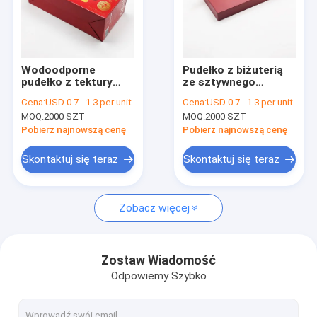
Wodoodporne
Pudełko z biżuterią
pudełko z tektury
ze sztywnego
falistej Drukowane
kartonu Tłoczenie na
Cena:
USD 0.7 - 1.3 per unit
Cena:
USD 0.7 - 1.3 per unit
kartony nadające się
gorąco Hermetyczne
MOQ:
2000 SZT
MOQ:
2000 SZT
do recyklingu
Wysyłka do
Pobierz najnowszą cenę
Pobierz najnowszą cenę
przeprowadzek
Skontaktuj się teraz
Skontaktuj się teraz
Zobacz więcej
Zostaw Wiadomość
Odpowiemy Szybko