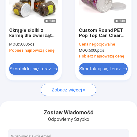
Okrągłe słoiki z
Custom Round PET
karmą dla zwierząt
Pop Top Can Clear
domowych z łatwo
Pet Jars Food Nuts
MOQ:
5000pcs
Cena:
negocjowalne
otwieraną pokrywką,
Packaging
Pobierz najnowszą cenę
MOQ:
5000pcs
plastikowymi
słoikami z szerokimi
Pobierz najnowszą cenę
wylotami,
przezroczystą
Skontaktuj się teraz
Skontaktuj się teraz
osłoną z PE
Zobacz więcej
Zostaw Wiadomość
Odpowiemy Szybko