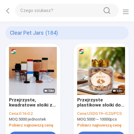
Clear Pet Jars
(184)
Przejrzyste,
Przejrzyste
kwadratowe słoiki z
plastikowe słoiki do
plastiku z
pakowania żywności
Cena:
0.16-0.2
Cena:
USD0.19~0.23/PCS
pokrywkami
MOQ:
5000 jednostek
MOQ:
5000 ~ 10000pcs
Pobierz najnowszą cenę
Pobierz najnowszą cenę