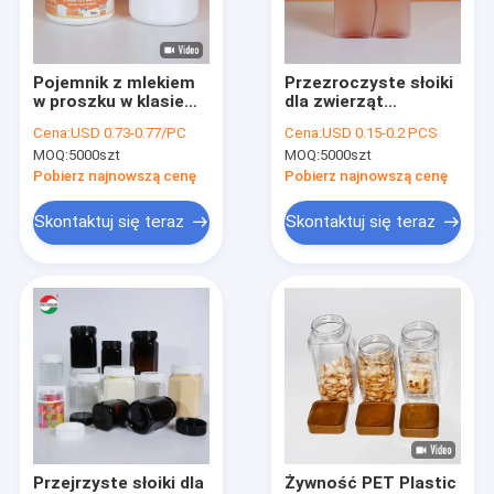
Skontaktuj się z nami
VR
Pojemnik z mlekiem
Przezroczyste słoiki
w proszku w klasie
dla zwierząt
żywnościowej
spożywczych, klasy
Cena:
USD 0.73-0.77/PC
Cena:
USD 0.15-0.2 PCS
spożywczej i wolne
MOQ:
5000szt
MOQ:
5000szt
od BPA,
Opakowania z puszek papierowych
przezroczyste
Pobierz najnowszą cenę
Pobierz najnowszą cenę
plastikowe słoiki do
pakowania
Kompozytowe papierowe puszki
Skontaktuj się teraz
Skontaktuj się teraz
kosmetyków
Opakowanie z tuby papierowej
Wyczyść plastikowy cylinder
Tin Plate Cans
Puszki do napojów
Pokrywki do puszek
Przejrzyste słoiki dla
Żywność PET Plastic