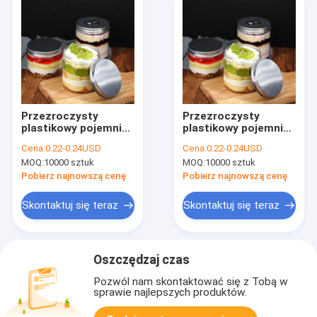
Przezroczysty
Przezroczysty
plastikowy pojemnik
plastikowy pojemnik
na lody PET z
na lody PET z
Cena:
0.22-0.24USD
Cena:
0.22-0.24USD
pokrywkami
pokrywkami
MOQ:
10000 sztuk
MOQ:
10000 sztuk
Pobierz najnowszą cenę
Pobierz najnowszą cenę
Skontaktuj się teraz
Skontaktuj się teraz
Oszczędzaj czas
Pozwól nam skontaktować się z Tobą w
sprawie najlepszych produktów.