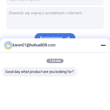
Kontyntynuj
karen01@huihua808.com
Nasze Kategorie
1:49 AM
Good day, what product are you looking for?
Opakowania z
Kompozytowe
Opakowanie z 
puszek papierowych
papierowe puszki
papierowej