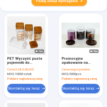
Podaj swoje wymagania
PET Wyczyść puste
Promocyjne
pojemniki do
opakowanie na
przechowywania bez
żywność
Cena:
0.24-0.26USD
Cena:
negocjowalne
BPA Plastikowy
Przezroczyste
MOQ:
10000 sztuk
MOQ:
5000pcs
kwadratowy słoik z
plastikowe zwierzę
zakrętką
Słoiki z nakrętką PE
Pobierz najnowszą cenę
Pobierz najnowszą cenę
100 mm
Skontaktuj się teraz
Skontaktuj się teraz