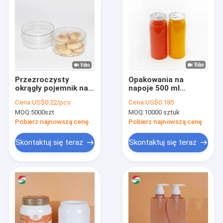
Przezroczysty
Opakowania na
okrągły pojemnik na
napoje 500 ml
żywność z tworzywa
bezbarwnego napoju
Cena:
US$0.22/pcs
Cena:
US$0.185
sztucznego PET z
może opróżniać
MOQ:
5000szt
MOQ:
10000 sztuk
przezroczystą
plastikowe butelki
pokrywką
PET
Pobierz najnowszą cenę
Pobierz najnowszą cenę
Skontaktuj się teraz
Skontaktuj się teraz
Dom
produkty
O nas