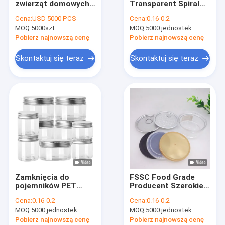
zwierząt domowych
Transparent Spiral
Can Bottom
do przechowywania
Can and Screw Top
Cena:
USD 5000 PCS
Cena:
0.16-0.2
miodu z silnym
Lid for Candy Cookie
MOQ:
Pudełka na prezenty z papieru z recyklingu
5000szt
MOQ:
5000 jednostek
uszczelnieniem i
Snacks Owoce
szybkim
suszone
Pobierz najnowszą cenę
Pobierz najnowszą cenę
dostarczaniem
Clear Pet Jars
Skontaktuj się teraz
Skontaktuj się teraz
Maszyny do pakowania żywności
Produkty PP
Jednorazowe kubki i miski
Torby do pakowania wysyłkowego
Pudełko z jedzeniem na wynos
Zamknięcia do
FSSC Food Grade
Biodegradowalne torby do pakowania
pojemników PET
Producent Szerokie
klasy spożywczej 100
Usta Z Aluminiową
Cena:
0.16-0.2
Cena:
0.16-0.2
ml 300 ml 500 ml 800
Pokrywką Łatwe
MOQ:
5000 jednostek
MOQ:
5000 jednostek
ml 1000 ml
Otwieranie Butelki
Plastikowe
PET Puszki Konserwy
Pobierz najnowszą cenę
Pobierz najnowszą cenę