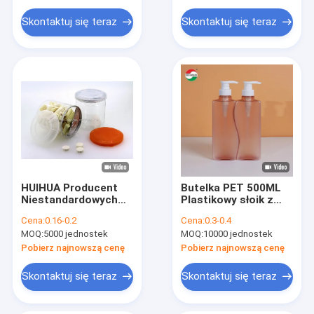
zakręcane
aluminiowe nakrętki
Skontaktuj się teraz
Skontaktuj się teraz
do butelek z
szerokim otworem,
plastikowych słoików
HUIHUA Producent
Butelka PET 500ML
Niestandardowych
Plastikowy słoik z
Puszek POP do
pompką i pokrywką
Cena:
0.16-0.2
Cena:
0.3-0.4
Pakowania Żywności.
do szamponu i żelu
MOQ:
5000 jednostek
MOQ:
10000 jednostek
300ml 350ml 400ml
pod prysznic
450ml 500ml 550ml
Pobierz najnowszą cenę
Pobierz najnowszą cenę
Plastikowy Słoik PET
na Tuńczyka z
Skontaktuj się teraz
Skontaktuj się teraz
Aluminiową Pokrywką
Easy Open