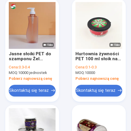
Jasne słoiki PET do
Hurtownia żywności
szamponu Żel
PET 100 ml słoik na
prysznicowy 500ml
chwasty 3,5 g 7 g 14
Cena:
0.3-0.4
Cena:
0.1-0.3
Butelka z plastikiem
g z pokrywką
MOQ:
10000 jednostek
MOQ:
10000
z pokrywą pompy
bezpieczną dla dzieci
Pobierz najnowszą cenę
Pobierz najnowszą cenę
Skontaktuj się teraz
Skontaktuj się teraz