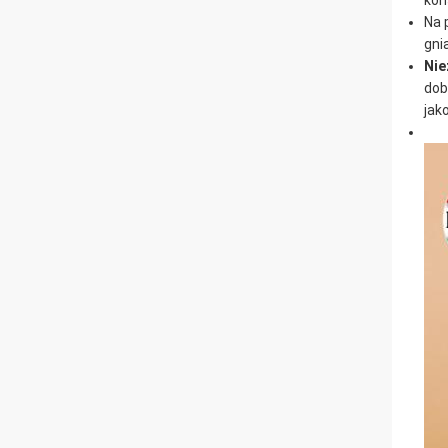
kon
Na 
gni
Nie
dob
jak