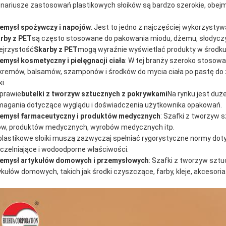
nariusze zastosowań plastikowych słoików są bardzo szerokie, obejm
emysł spożywczy i napojów
: Jest to jedno z najczęściej wykorzystyw
rby z PET
są często stosowane do pakowania miodu, dżemu, słodyczy,
ejrzystość
Skarby z PET
mogą wyraźnie wyświetlać produkty w środk
emysł kosmetyczny i pielęgnacji ciała
: W tej branży szeroko stosowa
kremów, balsamów, szamponów i środków do mycia ciała po pastę do z
ki.
prawie
butelki z tworzyw sztucznych z pokrywkami
Na rynku jest du
agania dotyczące wyglądu i doświadczenia użytkownika opakowań.
emysł farmaceutyczny i produktów medycznych
: Szafki z tworzyw
ów, produktów medycznych, wyrobów medycznych itp.
plastikowe słoiki muszą zazwyczaj spełniać rygorystyczne normy d
czelniające i wodoodporne właściwości.
emysł artykułów domowych i przemysłowych
: Szafki z tworzyw sz
ykułów domowych, takich jak środki czyszczące, farby, kleje, akcesoria 