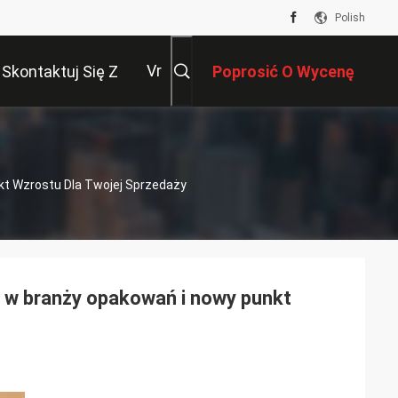
Polish
Vr
Skontaktuj Się Z
Poprosić O Wycenę
Nami
kt Wzrostu Dla Twojej Sprzedaży
e w branży opakowań i nowy punkt