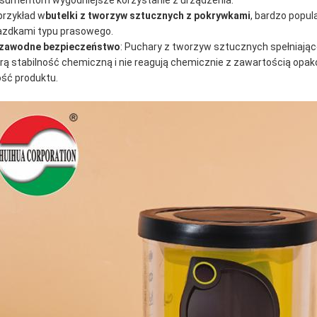
sumentom wygodniejsze korzystanie z urządzenia.
przykład w
butelki z tworzyw sztucznych z pokrywkami
, bardzo popul
azdkami typu prasowego.
zawodne bezpieczeństwo
: Puchary z tworzyw sztucznych spełniające
rą stabilność chemiczną i nie reagują chemicznie z zawartością opa
ość produktu.