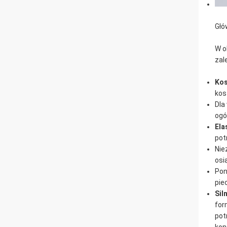
Głó
W o
zal
Kos
kos
Dla
ogó
Ela
pot
Nie
osi
Pon
pie
Sil
for
pot