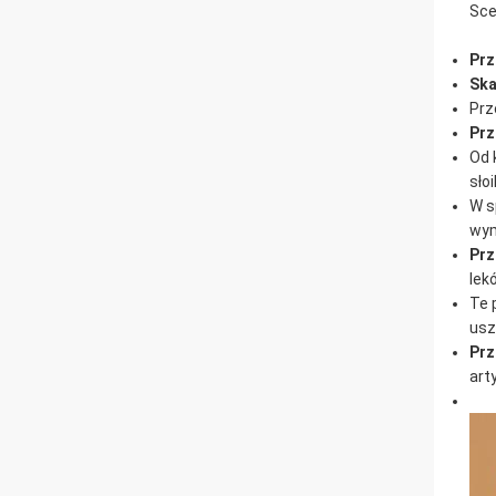
Sce
Prz
Ska
Prz
Prz
Od 
słoi
W s
wym
Prz
lek
Te 
usz
Prz
art