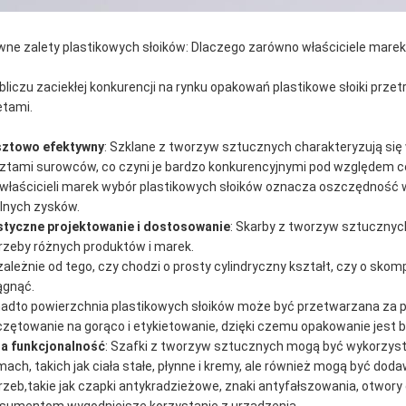
wne zalety plastikowych słoików: Dlaczego zarówno właściciele marek, 
bliczu zaciekłej konkurencji na rynku opakowań plastikowe słoiki prze
etami.
ztowo efektywny
: Szklane z tworzyw sztucznych charakteryzują się
ztami surowców, co czyni je bardzo konkurencyjnymi pod względem 
 właścicieli marek wybór plastikowych słoików oznacza oszczędnoś
lnych zysków.
styczne projektowanie i dostosowanie
: Skarby z tworzyw sztucznych
rzeby różnych produktów i marek.
zależnie od tego, czy chodzi o prosty cylindryczny kształt, czy o sko
ągnąć.
adto powierzchnia plastikowych słoików może być przetwarzana za po
czętowanie na gorąco i etykietowanie, dzięki czemu opakowanie jest 
na funkcjonalność
: Szafki z tworzyw sztucznych mogą być wykorzyst
mach, takich jak ciała stałe, płynne i kremy, ale również mogą być do
rzeb,takie jak czapki antykradzieżowe, znaki antyfałszowania, otwory 