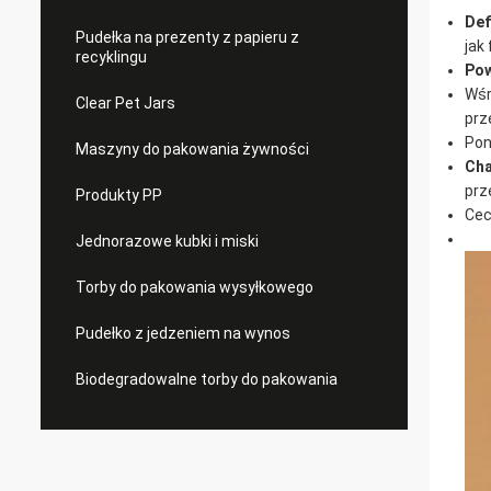
Def
Pudełka na prezenty z papieru z
jak
recyklingu
Pow
Wśr
Clear Pet Jars
prz
Pon
Maszyny do pakowania żywności
Cha
prz
Produkty PP
Cec
Jednorazowe kubki i miski
Torby do pakowania wysyłkowego
Pudełko z jedzeniem na wynos
Biodegradowalne torby do pakowania