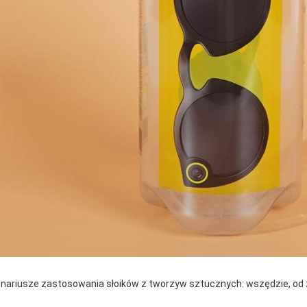
nariusze zastosowania słoików z tworzyw sztucznych: wszędzie, od