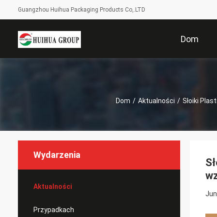
Guangzhou Huihua Packaging Products Co,.LTD
Dom
Dom
/
Aktualności
/
Słoiki Pla
Wydarzenia
Sł
wz
Aktualności
Jun
Przypadkach