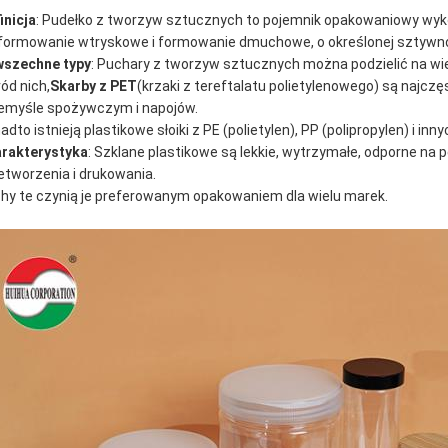
inicja
: Pudełko z tworzyw sztucznych to pojemnik opakowaniowy wyk
 formowanie wtryskowe i formowanie dmuchowe, o określonej sztywno
szechne typy
: Puchary z tworzyw sztucznych można podzielić na wie
ód nich,
Skarby z PET
(krzaki z tereftalatu polietylenowego) są najcz
emyśle spożywczym i napojów.
adto istnieją plastikowe słoiki z PE (polietylen), PP (polipropylen) i inn
rakterystyka
: Szklane plastikowe są lekkie, wytrzymałe, odporne na 
etworzenia i drukowania.
hy te czynią je preferowanym opakowaniem dla wielu marek.