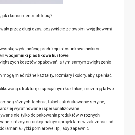
jak i konsumenci ich lubią?
trwały przez długi czas, oczywiście ze swoimi wyjątkowymi
 wysoką wydajnością produkcji i stosunkowo niskimi
cen w
pojemniki plastikowe hurtowe
.
ć większych kosztów opakowań, a tym samym zwiększenie
 mogą mieć różne kształty, rozmiary i kolory, aby spełniać
mplikowaną strukturę o specjalnym kształcie, można ją łatwo
mocą różnych technik, takich jak drukowanie seryjne,
bardziej wyrafinowane i spersonalizowane.
ywane nie tylko do pakowania produktów w różnych
dawane z różnymi funkcjonalnymi projektami w zależności od
do łamania, łyżki pomiarowe itp., aby zapewnić