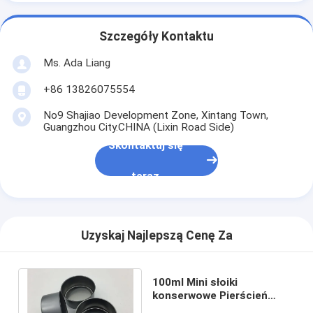
Szczegóły Kontaktu
Ms. Ada Liang
+86 13826075554
No9 Shajiao Development Zone, Xintang Town,
Guangzhou City.CHINA (Lixin Road Side)
Skontaktuj się
teraz
Uzyskaj Najlepszą Cenę Za
100ml Mini słoiki
konserwowe Pierścień
ściągający i plastikowa