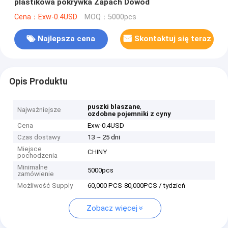
plastikowa pokrywka Zapach Dowód
Cena：Exw-0.4USD
MOQ：5000pcs
Najlepsza cena
Skontaktuj się teraz
Opis Produktu
,
puszki blaszane
Najważniejsze
ozdobne pojemniki z cyny
Cena
Exw-0.4USD
Czas dostawy
13 ~ 25 dni
Miejsce
CHINY
pochodzenia
Minimalne
5000pcs
zamówienie
Możliwość Supply
60,000 PCS-80,000PCS / tydzień
Zobacz więcej