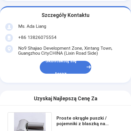
Szczegóły Kontaktu
Ms. Ada Liang
+86 13826075554
No9 Shajiao Development Zone, Xintang Town,
Guangzhou City.CHINA (Lixin Road Side)
Skontaktuj się
teraz
Uzyskaj Najlepszą Cenę Za
Proste okrągłe puszki /
pojemniki z blaszką na
gotowane jedzenie / napoje /