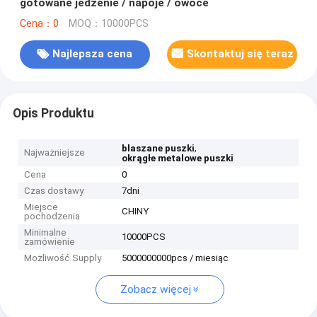
gotowane jedzenie / napoje / owoce
Cena：0
MOQ：10000PCS
Najlepsza cena
Skontaktuj się teraz
Opis Produktu
,
blaszane puszki
Najważniejsze
okrągłe metalowe puszki
Cena
0
Czas dostawy
7dni
Miejsce
CHINY
pochodzenia
Minimalne
10000PCS
zamówienie
Możliwość Supply
5000000000pcs / miesiąc
Zobacz więcej