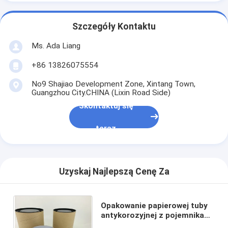
Szczegóły Kontaktu
Ms. Ada Liang
+86 13826075554
No9 Shajiao Development Zone, Xintang Town,
Guangzhou City.CHINA (Lixin Road Side)
Skontaktuj się
teraz
Uzyskaj Najlepszą Cenę Za
Opakowanie papierowej tuby
antykorozyjnej z pojemnikami
na papier z metalową pokrywą