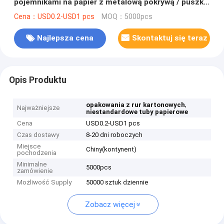
pojemnikami na papier z metalową pokrywą / puszką
na herbatę
Cena：USD0.2-USD1 pcs
MOQ：5000pcs
Najlepsza cena
Skontaktuj się teraz
Opis Produktu
,
opakowania z rur kartonowych
Najważniejsze
niestandardowe tuby papierowe
Cena
USD0.2-USD1 pcs
Czas dostawy
8-20 dni roboczych
Miejsce
Chiny(kontynent)
pochodzenia
Minimalne
5000pcs
zamówienie
Możliwość Supply
50000 sztuk dziennie
Zobacz więcej