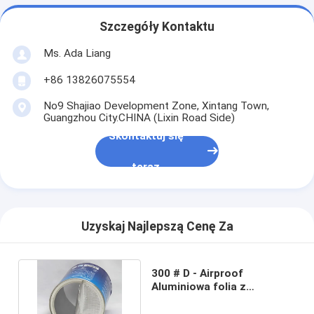
Szczegóły Kontaktu
Ms. Ada Liang
+86 13826075554
No9 Shajiao Development Zone, Xintang Town,
Guangzhou City.CHINA (Lixin Road Side)
Skontaktuj się
teraz
Uzyskaj Najlepszą Cenę Za
300 # D - Airproof
Aluminiowa folia z
pokrywką / Peel Off Easy
Open End