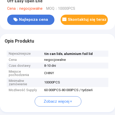
Off Easy Open End
Cena：negocjowalne
MOQ：10000PCS
Najlepsza cena
Skontaktuj się teraz
Opis Produktu
Najważniejsze
,
tin can lids
aluminium foil lid
Cena
negocjowalne
Czas dostawy
8-10 dni
Miejsce
CHINY
pochodzenia
Minimalne
10000PCS
zamówienie
Możliwość Supply
60 000PCS-80 000PCS / tydzień
Zobacz więcej