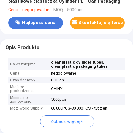
plastikowe ciasteczka Cylinder PET Can Packaging
Cena：negocjowalne
MOQ：5000pcs
Najlepsza cena
Skontaktuj się teraz
Opis Produktu
,
clear plastic cylinder tubes
Najważniejsze
clear plastic packaging tubes
Cena
negocjowalne
Czas dostawy
8-10 dni
Miejsce
CHINY
pochodzenia
Minimalne
5000pcs
zamówienie
Możliwość Supply
60 000PCS-80 000PCS / tydzień
Zobacz więcej