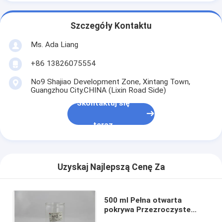
Szczegóły Kontaktu
Ms. Ada Liang
+86 13826075554
No9 Shajiao Development Zone, Xintang Town,
Guangzhou City.CHINA (Lixin Road Side)
Skontaktuj się
teraz
Uzyskaj Najlepszą Cenę Za
500 ml Pełna otwarta
pokrywa Przezroczyste
plastikowe ciasteczka