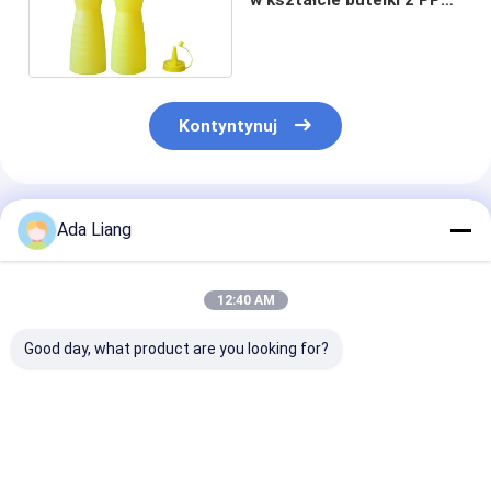
produkty z PP 6 * 20 cm
Kontyntynuj
Polecane Produkty
Ada Liang
12:40 AM
Good day, what product are you looking for?
Plastikowe łyżeczki
Hurtowa miarka z
35 g ciemnobłę
pomiarowe z
tworzywa PP
plastikowy,
tworzyw sztucznych
spożywczego z
przejrzysty, mi
35 g
krótkim uchwytem,
łyżka mleka w