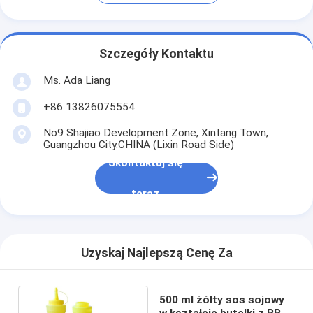
Szczegóły Kontaktu
Ms. Ada Liang
+86 13826075554
No9 Shajiao Development Zone, Xintang Town,
Guangzhou City.CHINA (Lixin Road Side)
Skontaktuj się
teraz
Uzyskaj Najlepszą Cenę Za
500 ml żółty sos sojowy
w kształcie butelki z PP