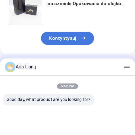
na szminki Opakowania do olejków
do pielęgnacji skóry Pudełka na
perfumy Druk offsetowy
Kontyntynuj
Polecane Produkty
Ada Liang
6:42 PM
Good day, what product are you looking for?
Cena fabryczna OEM
Niestandardowe
Wysokiej jakoś
Niestandardowy
kartonowe saszetki
luksusowy pap
pakiet prezent miodu
miodu Szklany słoik
kartonowy but