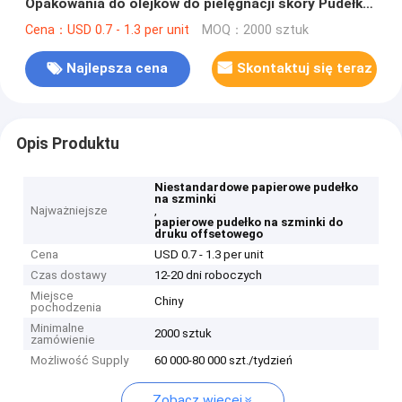
Opakowania do olejków do pielęgnacji skóry Pudełka
na perfumy Druk offsetowy
Cena：USD 0.7 - 1.3 per unit
MOQ：2000 sztuk
Najlepsza cena
Skontaktuj się teraz
Opis Produktu
Niestandardowe papierowe pudełko
na szminki
Najważniejsze
,
papierowe pudełko na szminki do
druku offsetowego
Cena
USD 0.7 - 1.3 per unit
Czas dostawy
12-20 dni roboczych
Miejsce
Chiny
pochodzenia
Minimalne
2000 sztuk
zamówienie
Możliwość Supply
60 000-80 000 szt./tydzień
Zobacz więcej