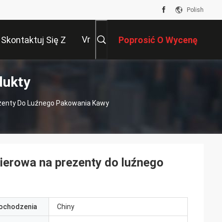
Polish
Vr
Skontaktuj Się Z
Poprosić O Wycenę
dukty
Nami
zenty Do Luźnego Pakowania Kawy
erowa na prezenty do luźnego
pochodzenia
Chiny