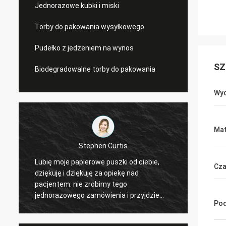
Jednorazowe kubki i miski
Torby do pakowania wysyłkowego
Pudełko z jedzeniem na wynos
SZ
Biodegradowalne torby do pakowania
Wy
Mat
Linda Parry
Cza
Frytki mogą być dobre, a moje frytki
Wysoki
sprzedają się teraz bardzo dobrze. Będę z
360 ml
tobą w kontakcie .
Dziękuj
Pod