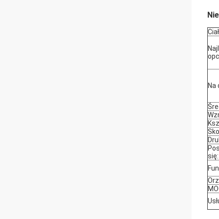
Ni
Ciał
Naj
opc
Na 
Śre
Wzr
Ksz
Sko
Dru
Pos
się:
Fun
Orz
MO
Usł