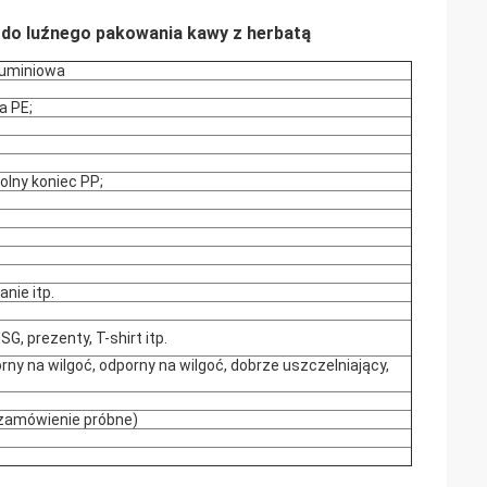
 do luźnego pakowania kawy z herbatą
aluminiowa
a PE;
olny koniec PP;
nie itp.
G, prezenty, T-shirt itp.
rny na wilgoć, odporny na wilgoć, dobrze uszczelniający,
zamówienie próbne)