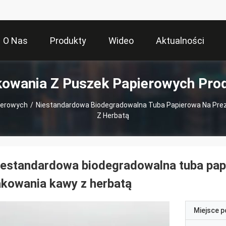
O Nas
Produkty
Wideo
Aktualności
owania Z Puszek Papierowych Pro
ierowych
/
Niestandardowa Biodegradowalna Tuba Papierowa Na Pre
Z Herbatą
estandardowa biodegradowalna tuba papi
kowania kawy z herbatą
Miejsce 