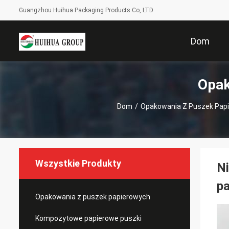
Guangzhou Huihua Packaging Products Co,.LTD
Dom
Opak
Dom
/
Opakowania Z Puszek Pap
Wszystkie Produkty
Ni
pa
Opakowania z puszek papierowych
Kompozytowe papierowe puszki