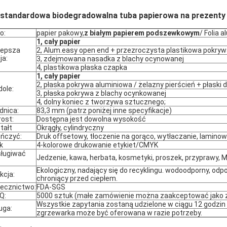
estandardowa biodegradowalna tuba papierowa na prezenty
o:
papier pakowy,
z białym papierem podszewkowym
/ Folia 
1, cały papier
lepsza
2, Alum.easy open end + przezroczysta plastikowa pokryw
ja:
3, zdejmowana nasadka z blachy ocynowanej
4, plastikowa płaska czapka
1, cały papier
2, płaska pokrywa aluminiowa / żelazny pierścień + płaski d
dole:
3, płaska pokrywa z blachy ocynkowanej
4, dolny koniec z tworzywa sztucznego;
dnica:
83,3 mm (patrz poniżej inne specyfikacje)
ost:
Dostępna jest dowolna wysokość
tałt
Okrągły, cylindryczny
ńczyć:
Druk offsetowy, tłoczenie na gorąco, wytłaczanie, laminowa
k
4-kolorowe drukowanie etykiet/CMYK
ługiwać
Jedzenie, kawa, herbata, kosmetyki, proszek, przyprawy, MS
Ekologiczny, nadający się do recyklingu. wodoodporny, odpo
kcja:
chroniący przed ciepłem.
ecznictwo:
FDA-SGS
Q:
5000 sztuk (małe zamówienie można zaakceptować jako 
Wszystkie zapytania zostaną udzielone w ciągu 12 godzin
uga:
zgrzewarka może być oferowana w razie potrzeby.