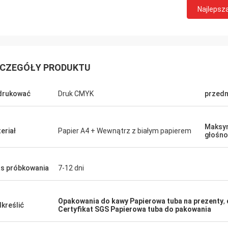
Najlepsz
CZEGÓŁY PRODUKTU
drukować
Druk CMYK
przedm
Maksy
eriał
Papier A4 + Wewnątrz z białym papierem
głośn
Barry We
Michel
Cześć Jenny, Dobrze ot
s próbkowania
7-12 dni
ej jakości puszki PET o pojemności
od ciebie, bardzo to lubię. Wysyłam 
 i dobra współpraca z Tobą.
naszego marketingu ter
ę Ci
Cię o wszelkich aktualiz
Opakowania do kawy Papierowa tuba na prezenty
,
kreślić
Certyfikat SGS Papierowa tuba do pakowania