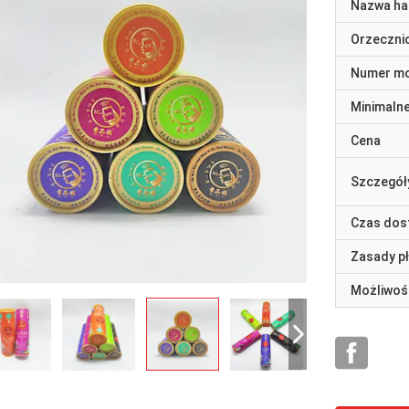
Nazwa ha
Orzeczni
Numer m
Minimaln
Cena
Szczegół
Czas dos
Zasady p
Możliwoś