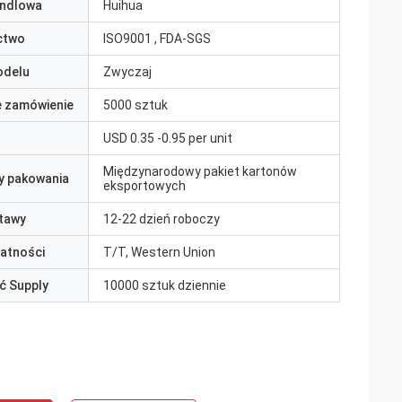
ndlowa
Huihua
ctwo
ISO9001 , FDA-SGS
odelu
Zwyczaj
e zamówienie
5000 sztuk
USD 0.35 -0.95 per unit
Międzynarodowy pakiet kartonów
y pakowania
eksportowych
tawy
12-22 dzień roboczy
łatności
T/T, Western Union
ć Supply
10000 sztuk dziennie