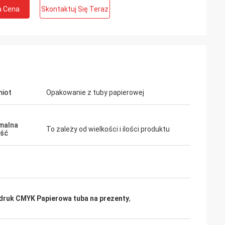
a Cena
Skontaktuj Się Teraz
iot
Opakowanie z tuby papierowej
malna
To zależy od wielkości i ilości produktu
ość
iss
Ali
rzymałem próbki
do
Dobra jakość, dobra obsługa. HUIHUA jest
az, poinformuję
dobrym dostawcą.
acjach.
druk CMYK Papierowa tuba na prezenty
,