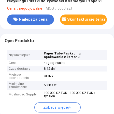
recyklingu Puszki do żywności Kosmetyki i zapałki
Cena：negocjowalne
MOQ：5000 szt
Najlepsza cena
Skontaktuj się teraz
Opis Produktu
,
Paper Tube Packaging
Najważniejsze
opakowanie z kartonu
Cena
negocjowalne
Czas dostawy
8-12 dni
Miejsce
CHINY
pochodzenia
Minimalne
5000 szt
zamówienie
100 000 SZTUK - 120 000 SZTUK /
Możliwość Supply
tydzień
Zobacz więcej