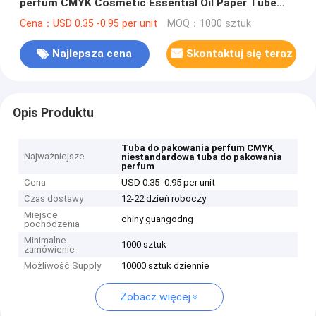
perfum CMYK Cosmetic Essential Oil Paper Tube
Box
Cena：USD 0.35 -0.95 per unit
MOQ：1000 sztuk
Najlepsza cena
Skontaktuj się teraz
Opis Produktu
,
Tuba do pakowania perfum CMYK
Najważniejsze
niestandardowa tuba do pakowania
perfum
Cena
USD 0.35 -0.95 per unit
Czas dostawy
12-22 dzień roboczy
Miejsce
chiny guangodng
pochodzenia
Minimalne
1000 sztuk
zamówienie
Możliwość Supply
10000 sztuk dziennie
Zobacz więcej